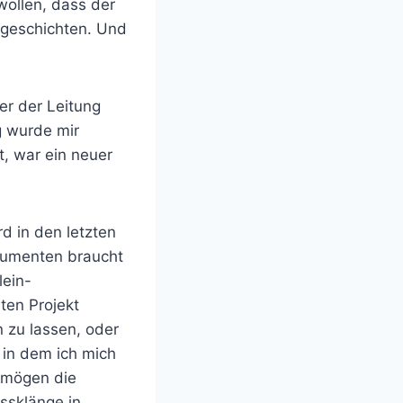
wollen, dass der
sgeschichten. Und
er der Leitung
g wurde mir
, war ein neuer
d in den letzten
trumenten braucht
lein-
ten Projekt
n zu lassen, oder
, in dem ich mich
o mögen die
ssklänge in