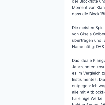
der Blockflöte un
Moment von Klang
dass die Blockflö
Die meisten Spie
von Gisela Colbe
übertragen und, 
Name nötig: DA
Das ideale Klangb
Jahrzehnten «pyr
es im Vergleich z
Instrumentes. Di
entgegen: ich wag
alle mit Altblock
für einige Werke
beiden Sopran-Wer