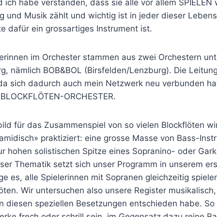
d ich habe verstanden, dass sie alle vor allem SPIELEN 
 und Musik zählt und wichtig ist in jeder dieser Leben
te dafür ein grossartiges Instrument ist.
lerinnen im Orchester stammen aus zwei Orchestern unt
rg, nämlich BOB&BOL (Birsfelden/Lenzburg). Die Leitun
da sich dadurch auch mein Netzwerk neu verbunden hat
S BLOCKFLÖTEN-ORCHESTER.
ild für das Zusammenspiel von so vielen Blockflöten wir
amidisch» praktiziert: eine grosse Masse von Bass-Ins
ur hohen solistischen Spitze eines Sopranino- oder Gark
eser Thematik setzt sich unser Programm in unserem ers
e es, alle Spielerinnen mit Sopranen gleichzeitig spiele
flöten. Wir untersuchen also unsere Register musikalisch
 in diesen speziellen Besetzungen entschieden habe. S
ke frech oder schrill sein, im Gegensatz dazu reine Ba