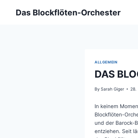
Skip
Das Blockflöten-Orchester
to
content
ALLGEMEIN
DAS BL
By
Sarah Giger
28.
In keinem Moment 
Blockflöten-Orche
und der Barock-B
entziehen. Seit l